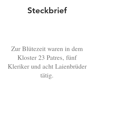
Steckbrief
Kloster: Kemnath
Landkreis: Tirschenreuth
Pfarrei: Kemnath
Zur Blütezeit waren in dem
Diözese: Regensburg
Kloster 23 Patres, fünf
Orden: Franziskaner-Reformaten
Kleriker und acht Laienbrüder
Patrozinium: St. Antonius von Padua
tätig.
Gründer: Kurfürsten Ferdinand Maria von
Bayern und Bischof von Regensburg