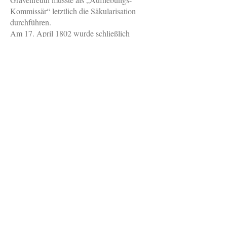
Kommissär“ letztlich die Säkularisation
durchführen.
Am 17. April 1802 wurde schließlich
entschieden, dass die Mönche Kemnath
verlassen mussten: Die Patres Guardian
Hildebert Mehler, Vikar Irenäus Dobler,
Beatus Greiner, Matthias Burkhard,
Procopius Donhauser und Frater Xystus
Kälbel verließen Kemnath in Richtung des
Zentralklosters Freystadt. In den Konvent
von Dietfurt wurden die Patres Menardus
Merl und Salomon Kratzer sowie die
Fratres Hospitus Böhm (Bräu), Hortulanus
Harrer (Gärtner) und Konrad Reiß (Bräu)
beordert. Frater Florentian Ziegsperger
wurde nach Oberaltaich, Frater Proculus
Angerer in die Kartause Prüll und Frater
Samuel Krämer nach Prüfening versetzt.
Am 1. Mai 1802 lasen der Guardian und
vier Priester nochmals die Messe, dann